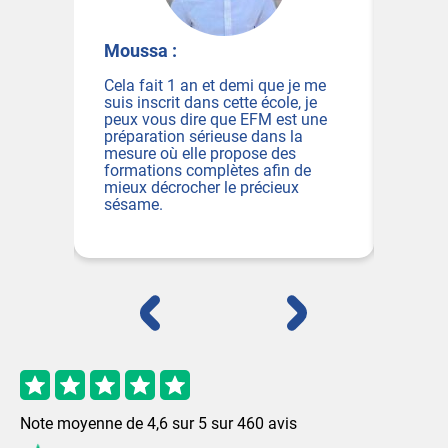
Moussa :
Flavien :
ela fait 1 an et demi que je me
La réussite passe pa
uis inscrit dans cette école, je
Fonction Publique : de
peux vous dire que EFM est une
cours, un très bon suiv
réparation sérieuse dans la
équipes, pour mon ca
mesure où elle propose des
pour préparer le conc
formations complètes afin de
de la DGFIP mais sans
ieux décrocher le précieux
grâce à EFM !
sésame.
Note moyenne de
4,6
sur
5
sur
460
avis