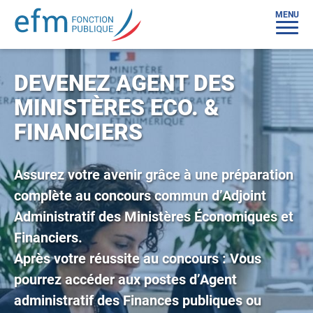
MENU
DEVENEZ AGENT DES
MINISTÈRES ECO. &
FINANCIERS
Assurez votre avenir grâce à une préparation
complète au concours commun d’Adjoint
Administratif des Ministères Économiques et
Financiers.
Après votre réussite au concours : Vous
pourrez accéder aux postes d’Agent
administratif des Finances publiques ou