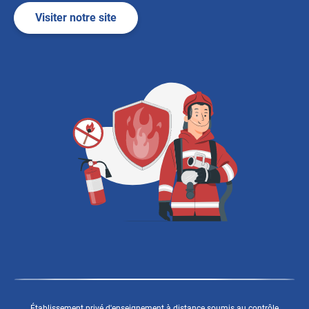
Visiter notre site
Établissement privé d'enseignement à distance soumis au contrôle