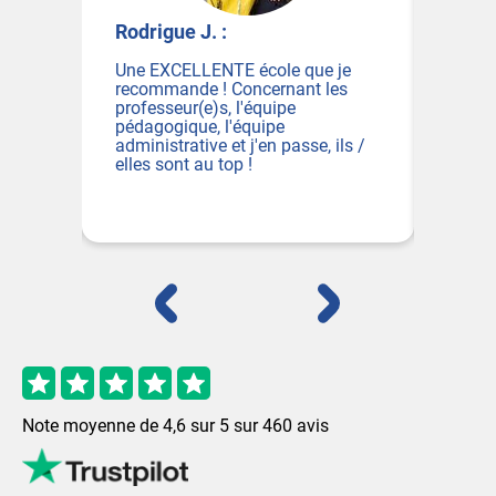
J. :
Tom W. :
LENTE école que je
Inscrit pour le concours de
e ! Concernant les
Caporal chez les Pompiers, je m
e)s, l'équipe
suis formé grâce à l'EFM. Toute
e, l'équipe
les personnes sont présentes p
ive et j'en passe, ils /
notre réussite, et on se sent
au top !
vraiment soutenu et motivé pou
réussir.
Note moyenne de
4,6
sur
5
sur
460
avis