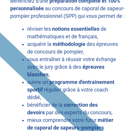
Bénéficiez d'une
préparation complète et 100%
personnalisée
au concours de caporal de sapeur-
pompier professionnel (SPP) qui vous permet de :
réviser les
notions
essentielles
de
mathématiques et de français,
acquérir la
méthodologie
des épreuves
de concours de pompier,
vous entraîner à réussir votre échange
avec le jury grâce à des
épreuves
blanches
,
suivre un
programme d'entrainement
sportif
régulier grâce à votre coach
dédié,
bénéficier de la
correction des
devoirs
par des experts du concours,
mieux comprendre votre futur
métier
de caporal de sapeurs-pompiers