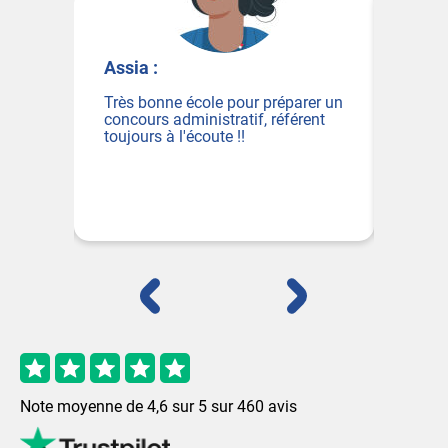
Sébastien :
e école pour préparer un
EFM est à l'écoute des élèves,
administratif, référent
d'un grand professionnalisme,
 l'écoute !!
avec un échange libre.
Franchement je n'ai jamais été
déçu.
Note moyenne de
4,6
sur
5
sur
460
avis